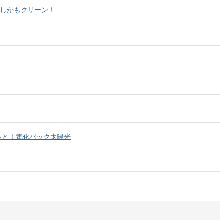
でしかもクリーン！
っと！電化パック太陽光