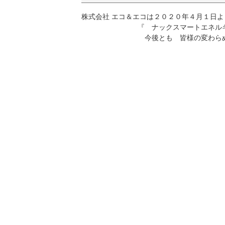
株式会社 エコ＆エコは２０２０年４月１日
『 ナックスマートエネルギー株
今後とも 皆様の変わらぬご支援
代表取締