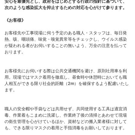
安心を最優先とし、政府をはじめとする行政の指針に基づいて、
次のような感染拡大を抑止するための対応を心がけて参ります。
《お客様》
お客様先や工事現場に伺う予定のある職人・スタッフは、毎日発
熱、咳、咽頭痛、味覚・嗅覚異常等をチェックし、ウイルス感染
が疑われる者がお伺いすることの無いよう、万全の注意を払って
おります。
お客様先にお伺いする際は公共交通機関を避け、原則社用車を利
用。現場ではマスク着用を徹底し、昼食時や休憩時においても職
人相互ができる限り社会的距離（2m）を確保するよう配慮いたし
ます。
職人の安全帽や手袋などは共用せず、共同使用する工具は適宜消
毒、作業着もこまめに洗濯し、作業終了後の清掃とあわせて現場
の衛生管理を心がけているほか、資材などの搬入業者様に対して
も、できる限りマスクの着用と手指消毒をお願いしております。