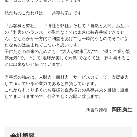
私たちのこだわりは、「共存共栄」です。
『お客様と弊社』、『御社と弊社』そして『自然と人間』お互い
の「利害のバランス」が取れなくてはまさに共存共栄できませ
ん。どちらかが一方的に利益をあげても一時的なものでそこに新
たなものは生まれてこないと思います。
子供たちの未来のためにも、"大人が健康元気"で、"働く企業が繁
盛元気"で、そして"地球が美しく元気"でなくては、夢を与えるこ
とは出来ないと信じています。
当事業の強みは、人財力・商材力・サービス力そして、支援協力
して頂いている企業力であると自負しています。
これからもより多くのお客様と企業様との共存共栄を目指し邁進
してまいりますので、何卒宜しくお願い致します。
岡田康生
代表取締役
会社概要