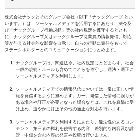
株式会社ナックとそのグループ会社（以下「ナックグループ とい
います。）は、ソーシャルメディアを活用するにあたり、法令及
び「ナックグループ行動規範」等の社内規定を遵守するととも
に、ナックグループ又はナックグループ従業員の情報発信、対応
等が与える社会的な影響を自覚し、自らの行動に責任をもって、
ステークホルダーとのコミュニケーションにつとめます。
ナックグループは、関連法令、社内規定にとどまらず、社会
一般の規範・ルールも含めてこれらを遵守し、適法・適正に
ソーシャルメディアを利用します。
ソーシャルメディアでの情報発信においては、常に正しい情
報を発信するように努めます。万一、発信した情報に誤りが
ある場合や訂正が必要となった場合などは、これを真摯に受
け止め、速やかに訂正その他の適正な対応を行います。
ソーシャルメディアを利用するにあたり、違法性のあるコン
テンツ、第三者の権利を侵害する内容、差別的な内容及び誹
謗・中傷を含む内容の発言や投稿は行いません。