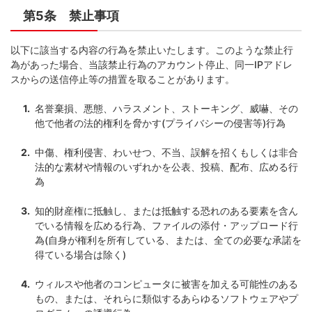
第5条 禁止事項
以下に該当する内容の行為を禁止いたします。このような禁止行
為があった場合、当該禁止行為のアカウント停止、同一IPアドレ
スからの送信停止等の措置を取ることがあります。
名誉棄損、悪態、ハラスメント、ストーキング、威嚇、その
他で他者の法的権利を脅かす(プライバシーの侵害等)行為
中傷、権利侵害、わいせつ、不当、誤解を招くもしくは非合
法的な素材や情報のいずれかを公表、投稿、配布、広める行
為
知的財産権に抵触し、または抵触する恐れのある要素を含ん
でいる情報を広める行為、ファイルの添付・アップロード行
為(自身が権利を所有している、または、全ての必要な承諾を
得ている場合は除く)
ウィルスや他者のコンピュータに被害を加える可能性のある
もの、または、それらに類似するあらゆるソフトウェアやプ