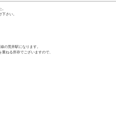
た。
け下さい。
西線の荒井駅になります。
を重ねる所存でございますので、
。