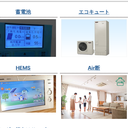
蓄電池
エコキュート
HEMS
Air断